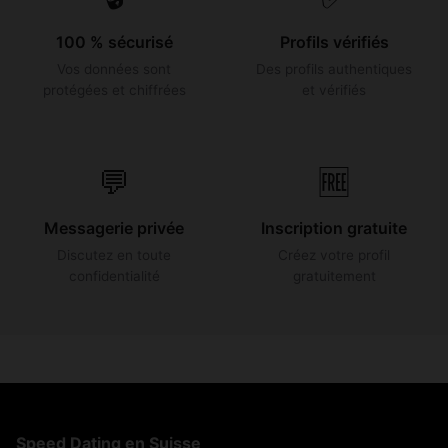
100 % sécurisé
Profils vérifiés
Vos données sont
Des profils authentiques
protégées et chiffrées
et vérifiés
💬
🆓
Messagerie privée
Inscription gratuite
Discutez en toute
Créez votre profil
confidentialité
gratuitement
Speed Dating en Suisse