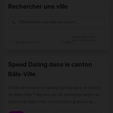
Rechercher une ville
🔍
(4001, 4031, 4051,
4052, 4053, 4054,
Bettingen
Bâle
(4126)
4055, 4056, 4057,
4058, 4059)
Riehen
(4125)
Speed Dating dans le canton
Bâle-Ville
Envie de trouver un speed dating dans le canton
de Bâle-Ville ? Rejoins les 20 membres actifs du
canton de Bâle-Ville. L'inscription gratuite te
permettra de contacter les autres membres par