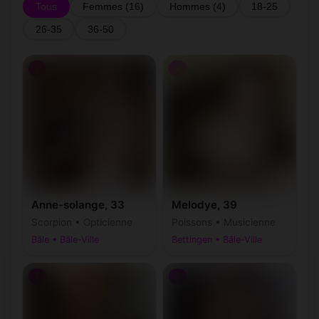
messagerie privée.
Tous
Femmes (16)
Hommes (4)
18-25
26-35
36-50
♀
♀
Anne-solange, 33
Melodye, 39
Scorpion • Opticienne
Poissons • Musicienne
Bâle • Bâle-Ville
Bettingen • Bâle-Ville
♀
♀