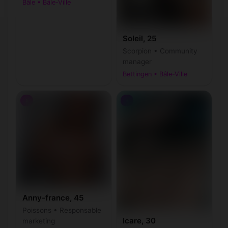
Bâle • Bâle-Ville
Soleil, 25
Scorpion • Community
manager
Bettingen • Bâle-Ville
♀
♂
Anny-france, 45
Poissons • Responsable
Icare, 30
marketing