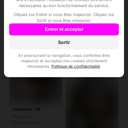
nécessaires au bon fonctionnement du service.
Cliquez sur Entrer si vous êtes majeur(e). Cliquez sur
Aykan, 37
Sortir si vous êtes mineur(e).
Balance • Sans emploi
Entrer et accepter
actuellement
Bettingen • Bâle-Ville
Sortir
♀
♂
En poursuivant la navigation, vous confirmez être
majeur(e) et acceptez nos cookies strictement
nécessaires.
Politique de confidentialité
.
Annwenn, 29
Poissons •
Développeuse