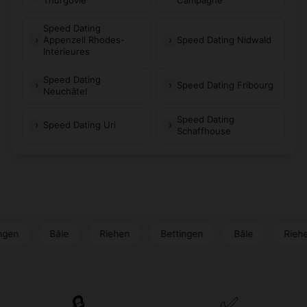
Speed Dating
Appenzell Rhodes-
Speed Dating Nidwald
Intérieures
Speed Dating
Speed Dating Fribourg
Neuchâtel
Speed Dating
Speed Dating Uri
Schaffhouse
ngen
Bâle
Riehen
Bettingen
Bâle
Riehe
🔒
✅