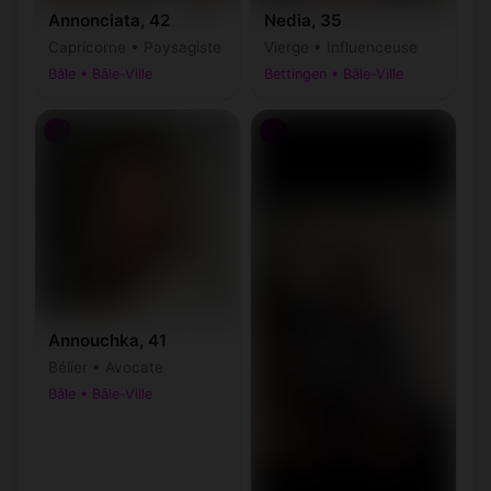
Annonciata, 42
Nedia, 35
Capricorne • Paysagiste
Vierge • Influenceuse
Bâle • Bâle-Ville
Bettingen • Bâle-Ville
♀
♂
Annouchka, 41
Bélier • Avocate
Bâle • Bâle-Ville