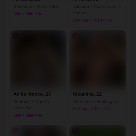
Gémeaux • Menuisière
Verseau • Cadre dans la
finance
Bâle • Bâle-Ville
Bettingen • Bâle-Ville
♀
♀
Annie-france, 23
Moumina, 22
Scorpion • Cheffe
Gémeaux • Boulangère
cuisinière
Bettingen • Bâle-Ville
Bâle • Bâle-Ville
♀
♀