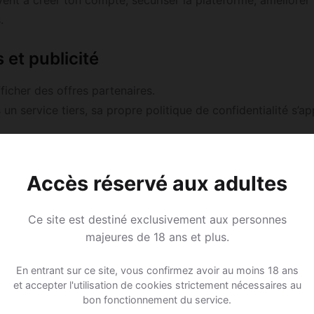
ent à créer ton compte, sécuriser la plateforme, améliorer 
.
 et publicité
icher des offres partenaires.
s un service tiers, sa propre politique de confidentialité s’ap
ion
Accès réservé aux adultes
 conservées pendant la durée nécessaire au fonctionnemen
égales.
Ce site est destiné exclusivement aux personnes
majeures de 18 ans et plus.
En entrant sur ce site, vous confirmez avoir au moins 18 ans
 l’accès, la rectification ou la suppression de tes données
et accepter l'utilisation de cookies strictement nécessaires au
bon fonctionnement du service.