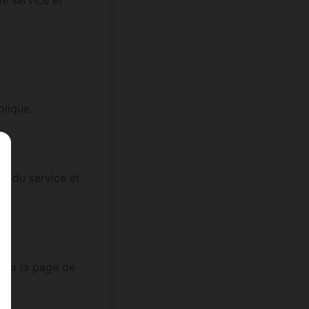
le service et
plique.
t du service et
 via la page de