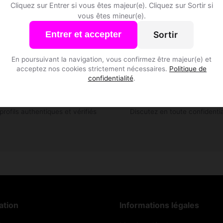
Cliquez sur Entrer si vous êtes majeur(e). Cliquez sur Sortir si
vous êtes mineur(e).
Sortir
Entrer et accepter
En poursuivant la navigation, vous confirmez être majeur(e) et
acceptez nos cookies strictement nécessaires.
Politique de
✅
💬
confidentialité
.
Profils vérifiés
Messagerie privée
profils authentiques et vérifiés
Discutez en toute confidentia
ation
Informations légales