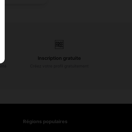
🆓
Inscription gratuite
lité
Créez votre profil gratuitement
Régions populaires