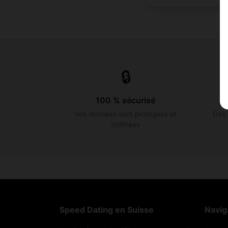
🔒
100 % sécurisé
Vos données sont protégées et
Des 
chiffrées
Speed Dating en Suisse
Navig