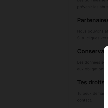
Les données serv
prévenir les abus
Partenaires
Nous pouvons aff
Si tu cliques ver
Conservat
Les données sont
aux obligations l
Tes droits
Tu peux demander
contact.