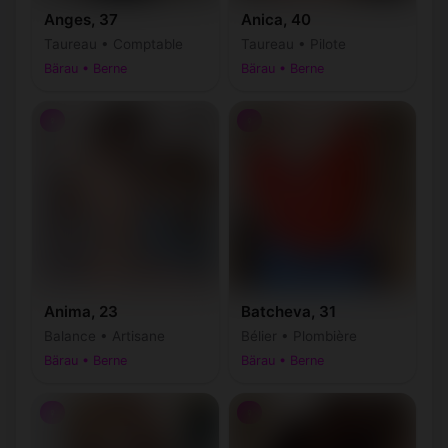
Anges, 37
Anica, 40
Taureau • Comptable
Taureau • Pilote
Bärau • Berne
Bärau • Berne
♀
♀
Anima, 23
Batcheva, 31
Balance • Artisane
Bélier • Plombière
Bärau • Berne
Bärau • Berne
♀
♀