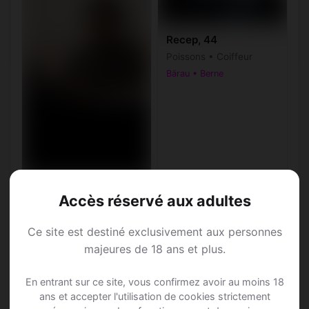
Recep, 44
Poissons • Coiffeur
Bärau • Berne
Jhon, 44
Accès réservé aux adultes
Taureau • Notaire
Bärau • Berne
Ce site est destiné exclusivement aux personnes
majeures de 18 ans et plus.
♂
En entrant sur ce site, vous confirmez avoir au moins 18
ans et accepter l'utilisation de cookies strictement