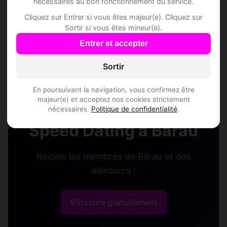
nécessaires au bon fonctionnement du service.
Cliquez sur Entrer si vous êtes majeur(e). Cliquez sur
Sortir si vous êtes mineur(e).
Yvon, 31
Entrer et accepter
Sagittaire • Sage-femme
Bärau • Berne
Sortir
En poursuivant la navigation, vous confirmez être
majeur(e) et acceptez nos cookies strictement
nécessaires.
Politique de confidentialité
.
Speed Dating à Bärau
Rejoins les membres de Bärau et des
alentours !
S'inscrire gratuitement