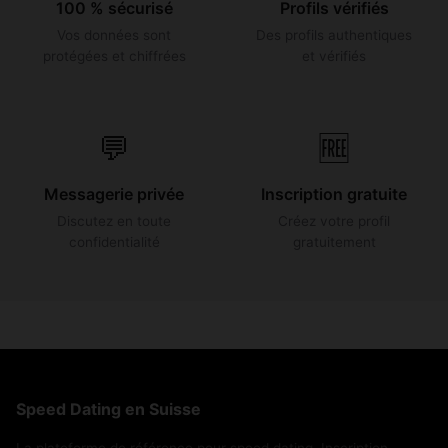
100 % sécurisé
Profils vérifiés
Vos données sont
Des profils authentiques
protégées et chiffrées
et vérifiés
💬
🆓
Messagerie privée
Inscription gratuite
Discutez en toute
Créez votre profil
confidentialité
gratuitement
Speed Dating en Suisse
La plateforme de référence pour speed dating. Inscription