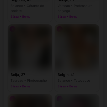
Balance • Gérante de
Verseau • Professeure
société
de yoga
Bärau • Berne
Bärau • Berne
♀
♀
Beija, 27
Belgin, 41
Taureau • Photographe
Balance • Tatoueuse
Bärau • Berne
Bärau • Berne
♀
♀