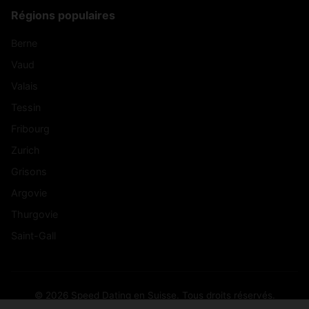
Régions populaires
Berne
Vaud
Valais
Tessin
Fribourg
Zurich
Grisons
Argovie
Thurgovie
Saint-Gall
© 2026 Speed Dating en Suisse. Tous droits réservés.