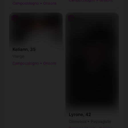
Campocologno • Grisons
Campocologno • Grisons
♂
♂
Keliann, 35
Vierge
Campocologno • Grisons
Lyrone, 42
Gémeaux • Paysagiste