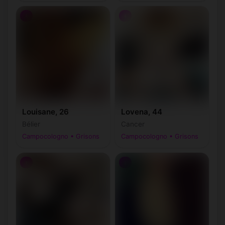
♀
♀
Louisane, 26
Lovena, 44
Bélier
Cancer
Campocologno • Grisons
Campocologno • Grisons
♀
♀