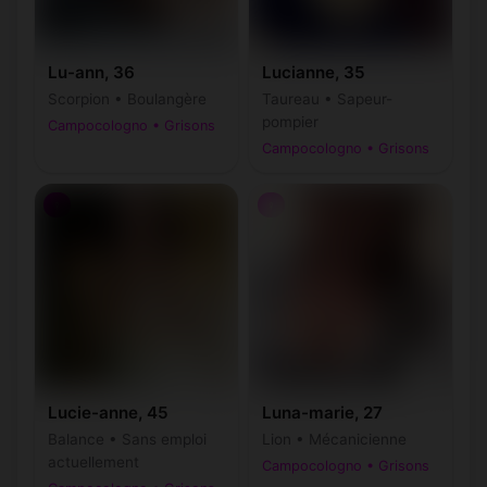
Lu-ann, 36
Lucianne, 35
Scorpion • Boulangère
Taureau • Sapeur-
pompier
Campocologno • Grisons
Campocologno • Grisons
♀
♀
Lucie-anne, 45
Luna-marie, 27
Balance • Sans emploi
Lion • Mécanicienne
actuellement
Campocologno • Grisons