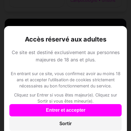
Campocologno • Grisons
Speed Dating à
Accès réservé aux adultes
Ce site est destiné exclusivement aux personnes
Campocologno
majeures de 18 ans et plus.
Rejoins les membres de Campocologno et
En entrant sur ce site, vous confirmez avoir au moins 18
des alentours !
ans et accepter l'utilisation de cookies strictement
nécessaires au bon fonctionnement du service.
Cliquez sur Entrer si vous êtes majeur(e). Cliquez sur
S'inscrire gratuitement
Sortir si vous êtes mineur(e).
Entrer et accepter
Sortir