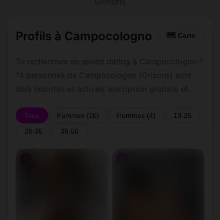
Grisons
Profils à Campocologno
🗺 Carte
Tu recherches un speed dating à Campocologno ?
14 personnes de Campocologno (Grisons) sont
déjà inscrites et actives. Inscription gratuite et
rapide pour commencer à tchatter avec les
membres de Campocologno.
Tous
Femmes (10)
Hommes (4)
18-25
26-35
36-50
♀
♀