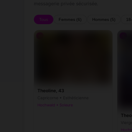
messagerie privée sécurisée.
Tous
Femmes (6)
Hommes (5)
18
♀
♀
Theoline, 43
Capricorne • Esthéticienne
Hochwald • Soleure
Theo
Vierg
Hochw