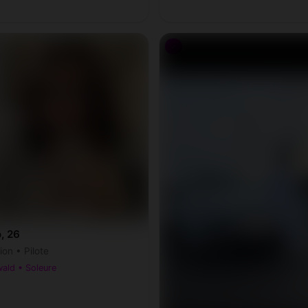
♂
, 26
ion • Pilote
ald • Soleure