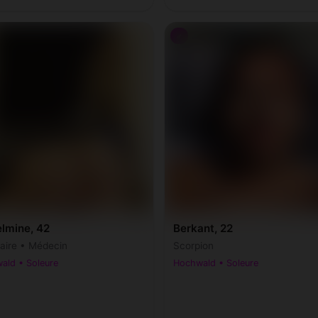
♂
elmine, 42
Berkant, 22
taire • Médecin
Scorpion
ald • Soleure
Hochwald • Soleure