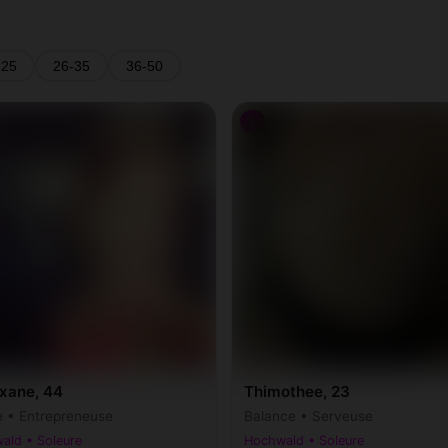
-25
26-35
36-50
♀
xane, 44
Thimothee, 23
e • Entrepreneuse
Balance • Serveuse
ald • Soleure
Hochwald • Soleure