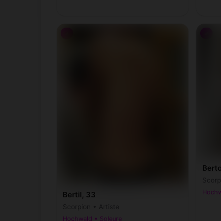
♂
♂
Berto
Scorp
Hochw
Bertil, 33
Scorpion • Artiste
Hochwald • Soleure