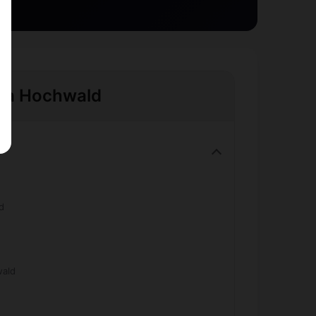
e à Hochwald
d
wald