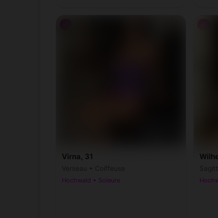
♀
♀
Virna, 31
Wilh
Verseau • Coiffeuse
Sagit
Hochwald • Soleure
Hochw