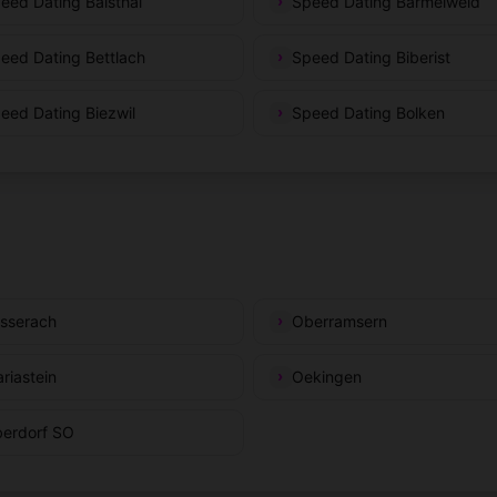
eed Dating Balsthal
Speed Dating Barmelweid
eed Dating Bettlach
Speed Dating Biberist
eed Dating Biezwil
Speed Dating Bolken
sserach
Oberramsern
riastein
Oekingen
erdorf SO