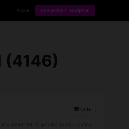
Accueil
Connexion / Inscription
 (4146)
🗺 Carte
scription 100 % gratuite, profils vérifiés,