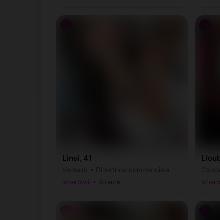
♀
♀
Linoi, 41
Liou
Verseau • Directrice commerciale
Cance
Ichertswil • Soleure
Ichert
♀
♀