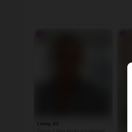
♂
♂
Lenny, 43
Cancer • Sans emploi actuellement