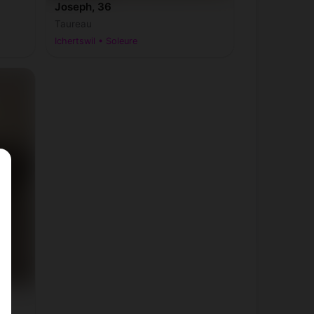
Joseph, 36
Taureau
Ichertswil • Soleure