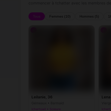
commencer à tchatter avec les membres de 
Tous
Femmes (10)
Hommes (5)
1
♀
♀
Leilanie, 36
Lena-
Gémeaux • Barmaid
Vierg
Ichertswil • Soleure
Ichert