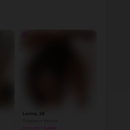
♀
Levina, 28
Poissons • Notaire
Ichertswil • Soleure