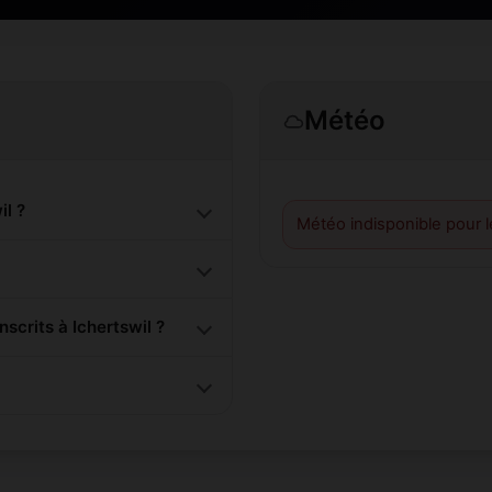
Météo
l ?
Météo indisponible pour 
crits à Ichertswil ?