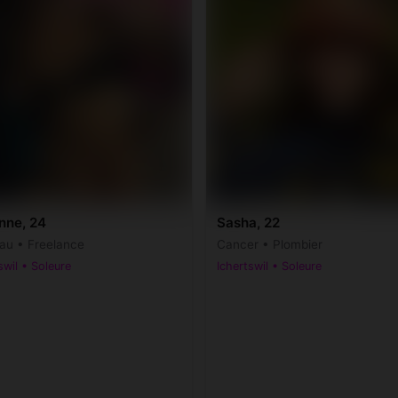
nne, 24
Sasha, 22
au • Freelance
Cancer • Plombier
swil • Soleure
Ichertswil • Soleure