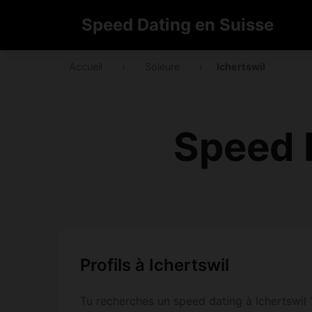
Speed Dating en Suisse
Accueil
›
Soleure
›
Ichertswil
Speed D
Profils à Ichertswil
Tu recherches un speed dating à Ichertswil ?