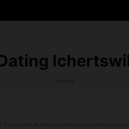
ating Ichertswi
Soleure
 15 personnes de Ichertswil (Soleure) sont déjà inscrites et 