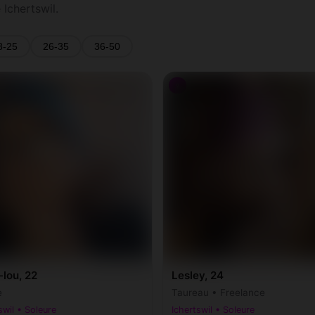
Ichertswil.
8-25
26-35
36-50
♀
lou, 22
Lesley, 24
e
Taureau • Freelance
swil • Soleure
Ichertswil • Soleure