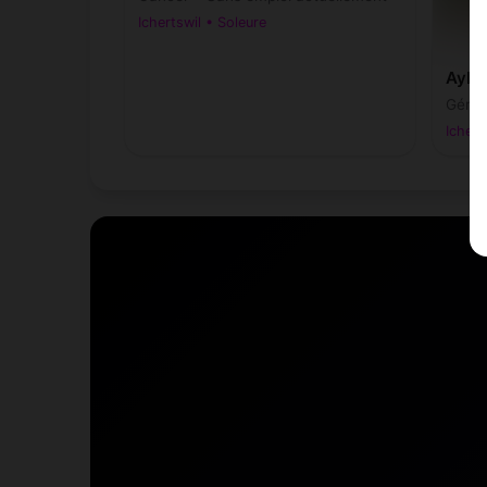
Ichertswil • Soleure
Aylan
Gémea
Ichert