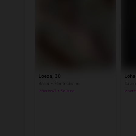
Loeza, 30
Loha
Bélier • Électricienne
Taure
Ichertswil • Soleure
Ichert