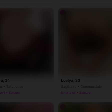
♀
ba, 24
Loelya, 33
r • Tatoueuse
Sagittaire • Commerciale
swil • Soleure
Ichertswil • Soleure
♂