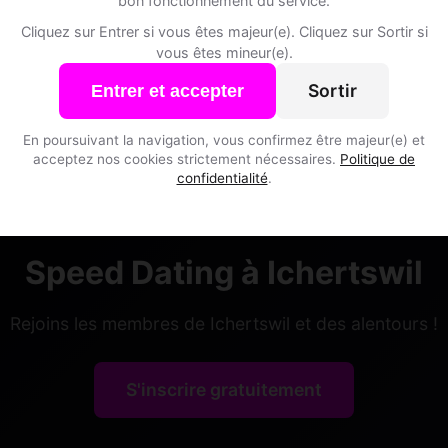
bon fonctionnement du service.
Capricorne • Sapeur-pompier
Cliquez sur Entrer si vous êtes majeur(e). Cliquez sur Sortir si
Ichertswil • Soleure
vous êtes mineur(e).
, 27
Sortir
Entrer et accepter
ux • Étudiant
swil • Soleure
En poursuivant la navigation, vous confirmez être majeur(e) et
acceptez nos cookies strictement nécessaires.
Politique de
confidentialité
.
Speed Dating à Ichertswil
Rejoins les membres de Ichertswil et des alentours !
S'inscrire gratuitement