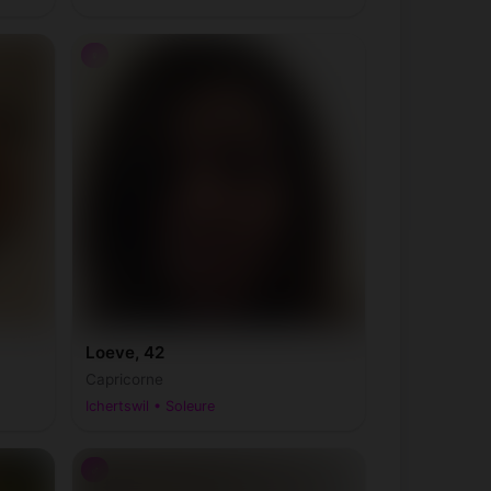
♀
Loeve, 42
Capricorne
Ichertswil • Soleure
♂